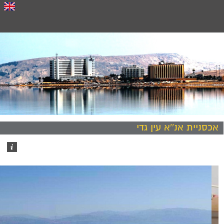
אכסניית אנ''א עין גדי