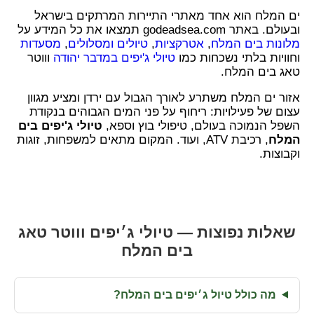
ים המלח הוא אחד מאתרי התיירות המרתקים בישראל
ובעולם. באתר godeadsea.com תמצאו את כל המידע על
מלונות בים המלח
,
אטרקציות
,
טיולים ומסלולים
,
מסעדות
וחוויות בלתי נשכחות כמו
טיולי ג'יפים במדבר יהודה
וווטר
טאג בים המלח.
אזור ים המלח משתרע לאורך הגבול עם ירדן ומציע מגוון
עצום של פעילויות: ריחוף על פני המים הגבוהים בנקודת
השפל הנמוכה בעולם, טיפולי בוץ וספא,
טיולי ג'יפים בים
המלח
, רכיבת ATV, ועוד. המקום מתאים למשפחות, זוגות
וקבוצות.
שאלות נפוצות — טיולי ג׳יפים וווטר טאג
בים המלח
מה כולל טיול ג׳יפים בים המלח?