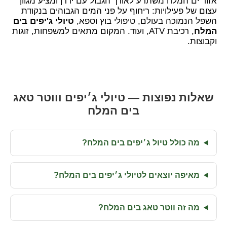
אזור ים המלח משתרע לאורך הגבול עם ירדן ומציע מגוון
עצום של פעילויות: ריחוף על פני המים הגבוהים בנקודת
השפל הנמוכה בעולם, טיפולי בוץ וספא,
טיולי ג'יפים בים
המלח
, רכיבת ATV, ועוד. המקום מתאים למשפחות, זוגות
וקבוצות.
שאלות נפוצות — טיולי ג׳יפים וווטר טאג
בים המלח
מה כולל טיול ג׳יפים בים המלח?
מאיפה יוצאים לטיולי ג׳יפים בים המלח?
מה זה ווטר טאג בים המלח?