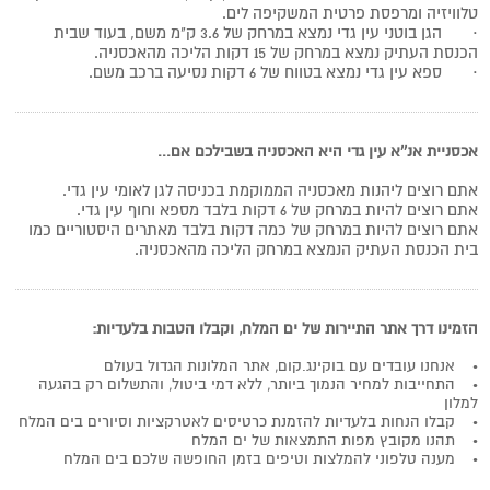
טלוויזיה ומרפסת פרטית המשקיפה לים.
·
הגן בוטני עין גדי נמצא במרחק של 3.6 ק"מ משם, בעוד שבית
הכנסת העתיק נמצא במרחק של 15 דקות הליכה מהאכסניה.
·
ספא עין גדי נמצא בטווח של 6 דקות נסיעה ברכב משם.
אכסניית אנ''א עין גדי היא האכסניה בשבילכם אם...
אתם רוצים ליהנות מאכסניה הממוקמת בכניסה לגן לאומי עין גדי.
אתם רוצים להיות במרחק של 6 דקות בלבד מספא וחוף עין גדי.
אתם רוצים להיות במרחק של כמה דקות בלבד מאתרים היסטוריים כמו
בית הכנסת העתיק הנמצא במרחק הליכה מהאכסניה.
הזמינו דרך אתר התיירות של ים המלח, וקבלו הטבות בלעדיות:
• אנחנו עובדים עם בוקינג.קום, אתר המלונות הגדול בעולם
• התחייבות למחיר הנמוך ביותר, ללא דמי ביטול, והתשלום רק בהגעה
למלון
• קבלו הנחות בלעדיות להזמנת כרטיסים לאטרקציות וסיורים בים המלח
• תהנו מקובץ מפות התמצאות של ים המלח
• מענה טלפוני להמלצות וטיפים בזמן החופשה שלכם בים המלח