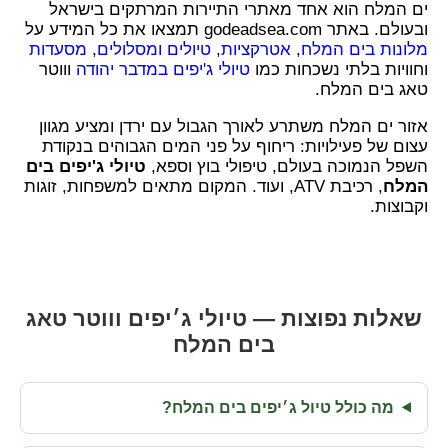
ים המלח הוא אחד מאתרי התיירות המרתקים בישראל
ובעולם. באתר godeadsea.com תמצאו את כל המידע על
מלונות בים המלח
,
אטרקציות
,
טיולים ומסלולים
,
מסעדות
וחוויות בלתי נשכחות כמו
טיולי ג'יפים במדבר יהודה
וווטר
טאג בים המלח.
אזור ים המלח משתרע לאורך הגבול עם ירדן ומציע מגוון
עצום של פעילויות: ריחוף על פני המים הגבוהים בנקודת
השפל הנמוכה בעולם, טיפולי בוץ וספא,
טיולי ג'יפים בים
המלח
, רכיבת ATV, ועוד. המקום מתאים למשפחות, זוגות
וקבוצות.
שאלות נפוצות — טיולי ג׳יפים וווטר טאג
בים המלח
מה כולל טיול ג׳יפים בים המלח?