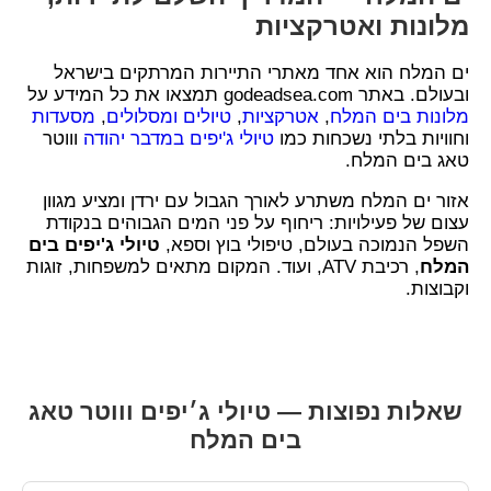
מלונות ואטרקציות
ים המלח הוא אחד מאתרי התיירות המרתקים בישראל
ובעולם. באתר godeadsea.com תמצאו את כל המידע על
מלונות בים המלח
,
אטרקציות
,
טיולים ומסלולים
,
מסעדות
וחוויות בלתי נשכחות כמו
טיולי ג'יפים במדבר יהודה
וווטר
טאג בים המלח.
אזור ים המלח משתרע לאורך הגבול עם ירדן ומציע מגוון
עצום של פעילויות: ריחוף על פני המים הגבוהים בנקודת
השפל הנמוכה בעולם, טיפולי בוץ וספא,
טיולי ג'יפים בים
המלח
, רכיבת ATV, ועוד. המקום מתאים למשפחות, זוגות
וקבוצות.
שאלות נפוצות — טיולי ג׳יפים וווטר טאג
בים המלח