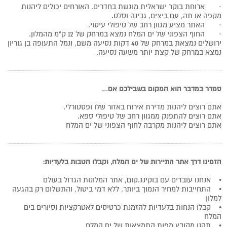
·
ארוחת בוקר ישראלית מוגשת בחדרים. האורחים יכולים ליהנות
מקפה או תה, עם ביצים, גבינה וסלט.
·
האתר מציע מגוון רחב של טיפולי עיסוי.
·
החוף הצפוני של ים המלח נמצא במרחק של 12 ק"מ מהמלון.
ירושלים נמצאת במרחק של 40 דקות נסיעה משם, ונמל התעופה בן גוריון
נמצא במרחק של קצת יותר משעה נסיעה.
סמדר במדבר הוא המקום בשבילכם אם...
אתם רוצים ליהנות מדירת אירוח באזור שלו ופסטורלי.
אתם רוצים להתפנק ממגוון רחב של טיפולי ספא.
אתם רוצים ליהנות מקרבה לחוף הצפוני של ים המלח
הזמינו דרך אתר התיירות של ים המלח, וקבלו הטבות בלעדיות
:
•
אנחנו עובדים עם בוקינג.קום, אתר המלונות הגדול בעולם
•
התחייבות למחיר הנמוך ביותר, ללא דמי ביטול, והתשלום רק בהגעה
למלון
•
קבלו הנחות בלעדיות להזמנת כרטיסים לאטרקציות וסיורים בים
המלח
•
תהנו מקובץ מפות התמצאות של ים המלח