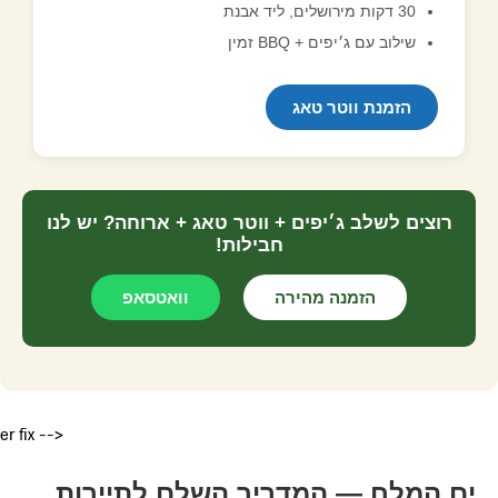
30 דקות מירושלים, ליד אבנת
שילוב עם ג׳יפים + BBQ זמין
הזמנת ווטר טאג
רוצים לשלב ג׳יפים + ווטר טאג + ארוחה? יש לנו
חבילות!
הזמנה מהירה
וואטסאפ
er fix -->
ים המלח — המדריך השלם לתיירות,