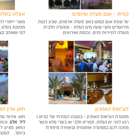
קפית - אגם מעלה אדומים
אצלנו בסלון
על שפת אגם קסום בואך מעלה אדומים, שבע דקות
מוצר ייחודי ל
מירושלים וחצי שעה מים המלח - מסעדה חלבית
מפנקת בסלון ב
מעולה לתיירות פנים, נכנסת ואירועים
למי שאוהב ק
הצ‘אנס האחרון
חאן ארץ המ
מסעדת הצ'אנס האחרון - בקצהו המזרחי של כביש 1
חאן אירוח מד
רגע לפני ים המלח. תפריט חלבי או בשרי מלא וכשר
ליד אלון
וכפר
מחכה לכם במסעדה אותנטית ובאווירה מיוחדת
החאן מציע לא
ביותר.
המוצ