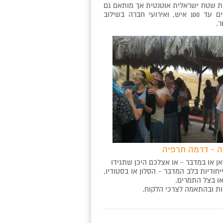
ת שטח ישראלית אוטנטית אך מותאם גם
לאירועים קטנים עד 100 איש, ואירועי חברה בשילוב
ר.
ה - דרמה תרפיה
ן או במדבר - או אצלכם היכן שתגידו
פשטות ואותנטיות. בלי שטיקים ובלי שום פירוטכניקה. קפסולת זמן שתחזיר אתכם 3000 שנה לאחור. לתיירות הפנים
יחודיות בלב המדבר - הסלון או בסטודיו,
ולתיירות הנכנסת - רמות שונות של אירוח עברי ופעילות תנ"כית ייחודית בנופו הקסום של מדבר יהודה. רק 15 דקות
או בצל התמרים.
ות ובהתאמה לצרכי הלקוח.