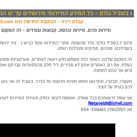
1 בשביל כולם - כל המידע התיירותי מירושלים עד ים המלח
עברנו דירה - הכתובת החדשה היא www.1bishvil.com
תיירות פנים, תיירות נכנסת, קבוצות ובודדים - זה המקו
מיזם "1 בשביל כולם" נולד 
בשבילכם: סוכנים, מפיקים ומנהלות רווחה.
זה המקום שלכם. האתר הזה משמש חלון ראווה לאתרים, אטרקציות ומסעדו
המלח. את רוב האתרים אתם לא מכירים, ליד חלק מהמסעדות עברתם ואפי
וכאן אני נכנס לתמונה.
תעצרו, תבקרו, תתרגשו ותחוו חוויות חדשות על הדרך. בשביל זה אני כא
לכם בטיול על הציר.
אני עומד לרשותכם בכל שאלה, ואשמח לעזור כחלק מעידוד התיירות לאזו
Netanel@1Bishvil.com
או התקשרו 054-3316613