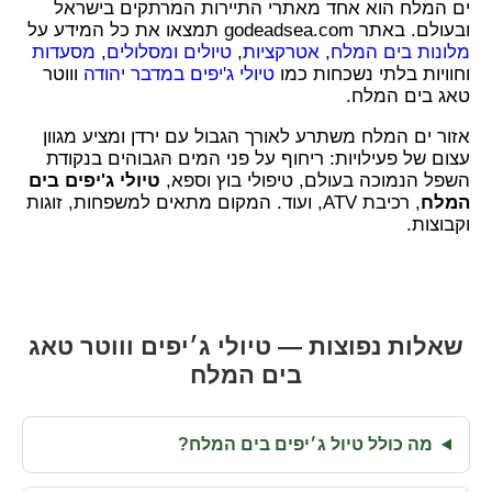
ים המלח הוא אחד מאתרי התיירות המרתקים בישראל
ובעולם. באתר godeadsea.com תמצאו את כל המידע על
מלונות בים המלח
,
אטרקציות
,
טיולים ומסלולים
,
מסעדות
וחוויות בלתי נשכחות כמו
טיולי ג'יפים במדבר יהודה
וווטר
טאג בים המלח.
אזור ים המלח משתרע לאורך הגבול עם ירדן ומציע מגוון
עצום של פעילויות: ריחוף על פני המים הגבוהים בנקודת
השפל הנמוכה בעולם, טיפולי בוץ וספא,
טיולי ג'יפים בים
המלח
, רכיבת ATV, ועוד. המקום מתאים למשפחות, זוגות
וקבוצות.
שאלות נפוצות — טיולי ג׳יפים וווטר טאג
בים המלח
מה כולל טיול ג׳יפים בים המלח?