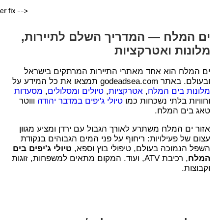
er fix -->
ים המלח — המדריך השלם לתיירות,
מלונות ואטרקציות
ים המלח הוא אחד מאתרי התיירות המרתקים בישראל
ובעולם. באתר godeadsea.com תמצאו את כל המידע על
מלונות בים המלח
,
אטרקציות
,
טיולים ומסלולים
,
מסעדות
וחוויות בלתי נשכחות כמו
טיולי ג'יפים במדבר יהודה
וווטר
טאג בים המלח.
אזור ים המלח משתרע לאורך הגבול עם ירדן ומציע מגוון
עצום של פעילויות: ריחוף על פני המים הגבוהים בנקודת
השפל הנמוכה בעולם, טיפולי בוץ וספא,
טיולי ג'יפים בים
המלח
, רכיבת ATV, ועוד. המקום מתאים למשפחות, זוגות
וקבוצות.