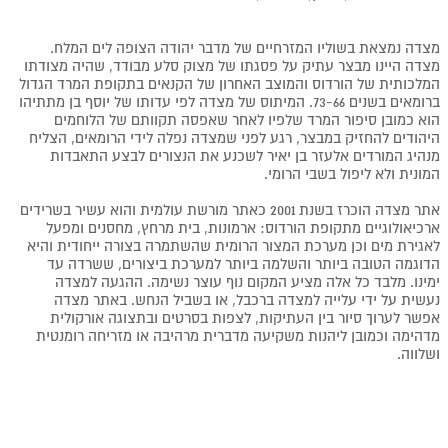
מצדה נמצאת בשוליו המזרחיים של מדבר יהודה הצופה לים המלח.
מצדה היינו מבצר עתיק על פסגתו של מצוק סלע מבודד, שהיה מצודתו
המלכותית של הורדוס והמוצב האחרון של הקנאים בתקופת המרד הגדול
ברומאים בשנים 73-66. המיתוס של מצדה לפי עדותו של יוסף בן מתתיהו
הוא כמובן סיפור המרד שלפיו לאחר שאפסה תקוותם של הלוחמים
היהודים להחזיק במבצר, רגע לפני שמצדה נפלה לידי הרומאים, הצליח
מנהיג המורדים אלעזר בן יאיר לשכנע את הנצורים לבצע התאבדות
המונית ולא ליפול בשבי הרומי.
אתר מצדה הוכרז בשנת 2001 כאתר מורשת עולמית והוא עשיר בשרידים
ארכיאולוגיים מתקופת הורדוס: ארמונות, בית מרחץ, מחסנים ומפעל
לאגירת מים וכן מערכת המצור הרומית שהשתמרה בצורה ייחודית והיא
הדוגמה הטובה ביותר והשלמה ביותר למערכת ביצורים, ששרדה עד
ימינו. מלבד כל אלה מציע המקום נוף עוצר נשימה. ההגעה למצדה
נעשית על ידי עלייה למצדה ברכבל, או בשביל הנחש. באתר מצדה
אפשר לערוך סיור בין העתיקות, לצפות בסרטים ובתצוגה אורקולית
מדהימה וכמובן ליהנות משקיעה מדברית מרהיבה או מזריחה רומנטית
ושלווה.