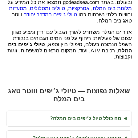
ובעולם. באתר godeadsea.com תמצאו את כל המידע על
מלונות בים המלח
,
אטרקציות
,
טיולים ומסלולים
,
מסעדות
וחוויות בלתי נשכחות כמו
טיולי ג'יפים במדבר יהודה
וווטר
טאג בים המלח.
אזור ים המלח משתרע לאורך הגבול עם ירדן ומציע מגוון
עצום של פעילויות: ריחוף על פני המים הגבוהים בנקודת
השפל הנמוכה בעולם, טיפולי בוץ וספא,
טיולי ג'יפים בים
המלח
, רכיבת ATV, ועוד. המקום מתאים למשפחות, זוגות
וקבוצות.
שאלות נפוצות — טיולי ג׳יפים וווטר טאג
בים המלח
מה כולל טיול ג׳יפים בים המלח?