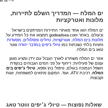
er fix -->
ים המלח — המדריך השלם לתיירות,
מלונות ואטרקציות
ים המלח הוא אחד מאתרי התיירות המרתקים בישראל
ובעולם. באתר godeadsea.com תמצאו את כל המידע על
מלונות בים המלח
,
אטרקציות
,
טיולים ומסלולים
,
מסעדות
וחוויות בלתי נשכחות כמו
טיולי ג'יפים במדבר יהודה
וווטר
טאג בים המלח.
אזור ים המלח משתרע לאורך הגבול עם ירדן ומציע מגוון
עצום של פעילויות: ריחוף על פני המים הגבוהים בנקודת
השפל הנמוכה בעולם, טיפולי בוץ וספא,
טיולי ג'יפים בים
המלח
, רכיבת ATV, ועוד. המקום מתאים למשפחות, זוגות
וקבוצות.
שאלות נפוצות — טיולי ג׳יפים וווטר טאג