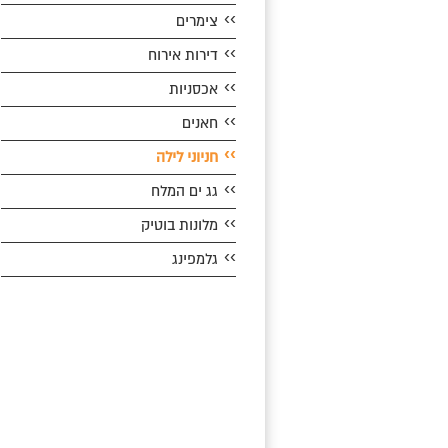
››
צימרים
››
דירות אירוח
››
אכסניות
››
חאנים
››
חניוני לילה
››
גג ים המלח
››
מלונות בוטיק
››
גלמפינג