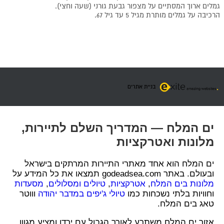
גמלים ארוך המסתיים על מצפור גבעת גורני (שעה וחצי).
הרכיבה על גמלים מותרת מגיל 5 עד גיל 67.
בניית אתרים
ים המלח — המדריך השלם לתיירות,
מלונות ואטרקציות
ים המלח הוא אחד מאתרי התיירות המרתקים בישראל
ובעולם. באתר godeadsea.com תמצאו את כל המידע על
מלונות בים המלח
,
אטרקציות
,
טיולים ומסלולים
,
מסעדות
וחוויות בלתי נשכחות כמו
טיולי ג'יפים במדבר יהודה
וווטר
טאג בים המלח.
אזור ים המלח משתרע לאורך הגבול עם ירדן ומציע מגוון