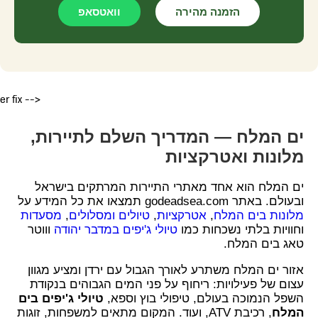
הזמנה מהירה
וואטסאפ
er fix -->
ים המלח — המדריך השלם לתיירות,
מלונות ואטרקציות
ים המלח הוא אחד מאתרי התיירות המרתקים בישראל
ובעולם. באתר godeadsea.com תמצאו את כל המידע על
מלונות בים המלח
,
אטרקציות
,
טיולים ומסלולים
,
מסעדות
וחוויות בלתי נשכחות כמו
טיולי ג'יפים במדבר יהודה
וווטר
טאג בים המלח.
אזור ים המלח משתרע לאורך הגבול עם ירדן ומציע מגוון
עצום של פעילויות: ריחוף על פני המים הגבוהים בנקודת
השפל הנמוכה בעולם, טיפולי בוץ וספא,
טיולי ג'יפים בים
המלח
, רכיבת ATV, ועוד. המקום מתאים למשפחות, זוגות