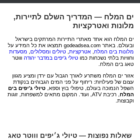
ים המלח — המדריך השלם לתיירות,
מלונות ואטרקציות
ים המלח הוא אחד מאתרי התיירות המרתקים בישראל
ובעולם. באתר godeadsea.com תמצאו את כל המידע על
מלונות בים המלח
,
אטרקציות
,
טיולים ומסלולים
,
מסעדות
וחוויות בלתי נשכחות כמו
טיולי ג'יפים במדבר יהודה
וווטר
טאג בים המלח.
אזור ים המלח משתרע לאורך הגבול עם ירדן ומציע מגוון
עצום של פעילויות: ריחוף על פני המים הגבוהים בנקודת
השפל הנמוכה בעולם, טיפולי בוץ וספא,
טיולי ג'יפים בים
המלח
, רכיבת ATV, ועוד. המקום מתאים למשפחות, זוגות
וקבוצות.
שאלות נפוצות — טיולי ג׳יפים וווטר טאג