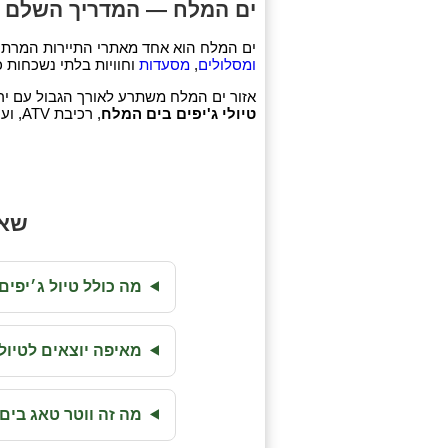
ים המלח — המדריך השלם לת
ים המלח הוא אחד מאתרי התיירות המרתקים בישראל ובעולם. באת
ומסלולים
,
מסעדות
וחוויות בלתי נשכחות 
אזור ים המלח משתרע לאורך הגבול עם ירדן
טיולי ג'יפים בים המלח
, רכיבת ATV, ועוד. המקום מתאים למשפחות, זוגות וקבוצות.
שאל
מה כולל טיול ג׳יפי
מאיפה יוצאים לטיול
מה זה ווטר טאג בים