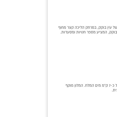
 של עין בוקק, במרחק הליכה קצר מחוף
בוקק, המציע מספר חנויות ומסעדות.
מלון קיבוץ קליה ממוקם במדבר, ונמצא במרחק של כ-7 ק"מ מים המלח. המלון מוקף
ית.