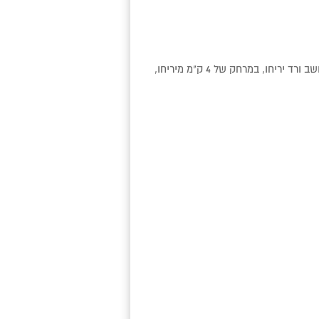
דירות האירוח ספא במדבר - ים המלח שוכנים במושב ורד יריחו, במרחק של 4 ק"מ מיריחו,