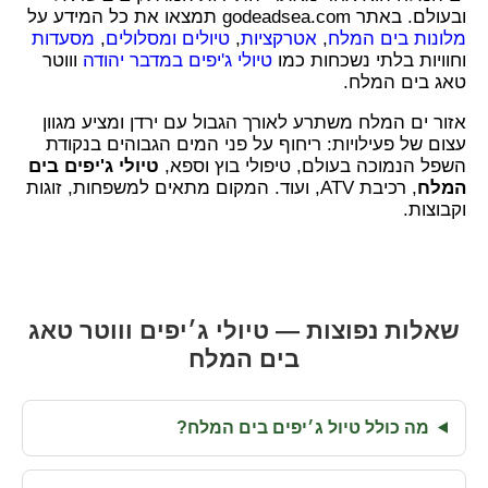
ובעולם. באתר godeadsea.com תמצאו את כל המידע על
מלונות בים המלח
,
אטרקציות
,
טיולים ומסלולים
,
מסעדות
וחוויות בלתי נשכחות כמו
טיולי ג'יפים במדבר יהודה
וווטר
טאג בים המלח.
אזור ים המלח משתרע לאורך הגבול עם ירדן ומציע מגוון
עצום של פעילויות: ריחוף על פני המים הגבוהים בנקודת
השפל הנמוכה בעולם, טיפולי בוץ וספא,
טיולי ג'יפים בים
המלח
, רכיבת ATV, ועוד. המקום מתאים למשפחות, זוגות
וקבוצות.
שאלות נפוצות — טיולי ג׳יפים וווטר טאג
בים המלח
מה כולל טיול ג׳יפים בים המלח?