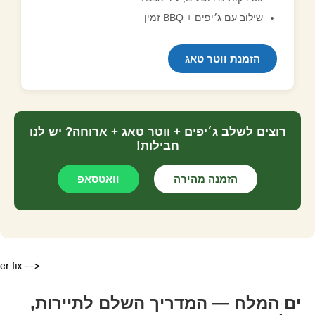
שילוב עם ג׳יפים + BBQ זמין
הזמנת ווטר טאג
רוצים לשלב ג׳יפים + ווטר טאג + ארוחה? יש לנו
חבילות!
הזמנה מהירה
וואטסאפ
er fix -->
ים המלח — המדריך השלם לתיירות,