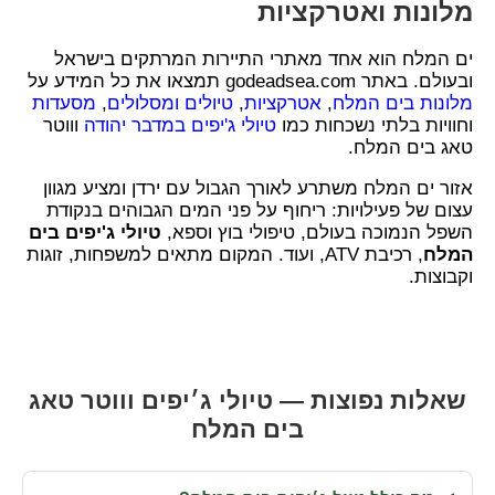
מלונות ואטרקציות
ים המלח הוא אחד מאתרי התיירות המרתקים בישראל
ובעולם. באתר godeadsea.com תמצאו את כל המידע על
מלונות בים המלח
,
אטרקציות
,
טיולים ומסלולים
,
מסעדות
וחוויות בלתי נשכחות כמו
טיולי ג'יפים במדבר יהודה
וווטר
טאג בים המלח.
אזור ים המלח משתרע לאורך הגבול עם ירדן ומציע מגוון
עצום של פעילויות: ריחוף על פני המים הגבוהים בנקודת
השפל הנמוכה בעולם, טיפולי בוץ וספא,
טיולי ג'יפים בים
המלח
, רכיבת ATV, ועוד. המקום מתאים למשפחות, זוגות
וקבוצות.
שאלות נפוצות — טיולי ג׳יפים וווטר טאג
בים המלח