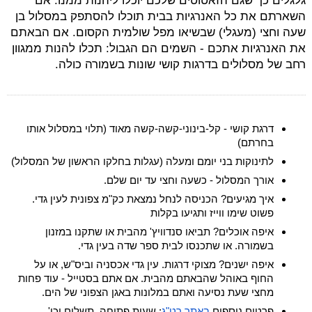
גלגלים כך שגם הזאטוטים שלכם יוכלו ליהנות ממנו. אם
השארתם את כל האנרגיות בבית תוכלו להסתפק במסלול בן
שעה וחצי (מעגלי) שבשיאו מפל שולמית הקסום. אם הבאתם
את האנרגיות אתכם - השמים הם הגבול: תכלו להנות ממגוון
רחב של מסלולים בדרגות קושי שונות בשמורה כולה.
דרגת קושי - קל-בינוני-קשה-קשה מאוד (תלוי במסלול אותו
בחרתם)
לתינוקות בני יומם ומעלה (עגלות בחלקו הראשון של המסלול)
אורך המסלול - כשעה וחצי עד יום שלם.
איך מגיעים? הכניסה לנחל נמצאת כק"מ צפונית לעין גדי.
פשוט שימו ווייז ותגיעו בקלות
איפה אוכלים? תביאו סנדוויץ' מהבית או שתקנו במזנון
בשמורה. או שתכנסו לבית ספר שדה בעין גדי.
איפה ישנים? מצוקי דרגות. עין גדי אכסניה וביס"ש, או על
החוף באוהל שהבאתם מהבית. אם אתם בסטייל - עוד פחות
מחצי שעת נסיעה ואתם במלונות באגן הצפוני של הים.
פרטים נוספים
באתר רט"ג
: שעות פתיחה, תשלום וכו'.