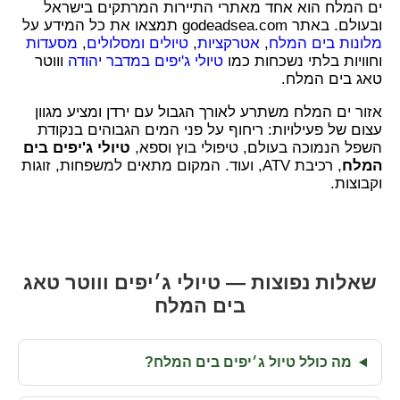
ים המלח הוא אחד מאתרי התיירות המרתקים בישראל
ובעולם. באתר godeadsea.com תמצאו את כל המידע על
מלונות בים המלח
,
אטרקציות
,
טיולים ומסלולים
,
מסעדות
וחוויות בלתי נשכחות כמו
טיולי ג'יפים במדבר יהודה
וווטר
טאג בים המלח.
אזור ים המלח משתרע לאורך הגבול עם ירדן ומציע מגוון
עצום של פעילויות: ריחוף על פני המים הגבוהים בנקודת
השפל הנמוכה בעולם, טיפולי בוץ וספא,
טיולי ג'יפים בים
המלח
, רכיבת ATV, ועוד. המקום מתאים למשפחות, זוגות
וקבוצות.
שאלות נפוצות — טיולי ג׳יפים וווטר טאג
בים המלח
מה כולל טיול ג׳יפים בים המלח?