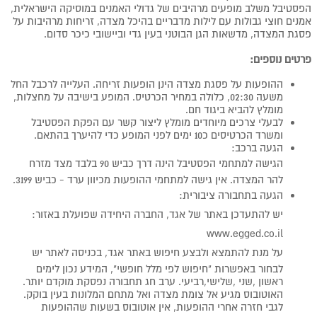
הפסטיבל משלב מופעים מרהיבים של גדולי האמנים במוסיקה הישראלית,
אמנים חוצי גבולות עם לילות מדבריים בהיכל מצדה, זריחות מרהיבות על
פסגת המצדה, מדשאות הגן הבוטני בעין גדי וביישובי כיכר סדום.
פרטים נוספים:
ההופעות על פסגת מצדה הינן הופעות זריחה. העלייה לרכבל החל
משעה 02:30, כלולה במחיר הכרטיס. המופע בישיבה על מחצלות,
מומלץ להביא ביגוד חם.
לבעלי צרכים מיוחדים מומלץ ליצור קשר עם הפקת הפסטיבל
ומשרד הכרטיסים כ10 ימים לפני המופע כדי להיערך בהתאם.
הגעה ברכב:
הגישה למתחמי הפסטיבל הינה דרך כביש 90 בלבד מצד מזרח
להר המצדה. אין גישה למתחמי ההופעות מכיוון ערד - כביש 3199.
הגעה בתחבורה ציבורית:
יש להתעדכן באתר של אגד, החברה היחידה שפועלת באזור:
www.egged.co.il
על מנת להתמצא ולבצע חיפוש באתר אגד, בכניסה לאתר יש
לבחור באפשרות "חיפוש לפי מלל חופשי", המידע נכון לימים
ראשון ,שני ,שלישי,רביעי. ערב חג תחבורה נפסקת מוקדם יותר.
האוטובוס מגיע אל צומת מצדה ואל מתחם המלונות בעין בוקק.
לגבי חזרה אחרי ההופעות, אין אוטובוס בשעות שההופעות