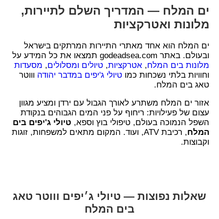
ים המלח — המדריך השלם לתיירות,
מלונות ואטרקציות
ים המלח הוא אחד מאתרי התיירות המרתקים בישראל
ובעולם. באתר godeadsea.com תמצאו את כל המידע על
מלונות בים המלח
,
אטרקציות
,
טיולים ומסלולים
,
מסעדות
וחוויות בלתי נשכחות כמו
טיולי ג'יפים במדבר יהודה
וווטר
טאג בים המלח.
אזור ים המלח משתרע לאורך הגבול עם ירדן ומציע מגוון
עצום של פעילויות: ריחוף על פני המים הגבוהים בנקודת
השפל הנמוכה בעולם, טיפולי בוץ וספא,
טיולי ג'יפים בים
המלח
, רכיבת ATV, ועוד. המקום מתאים למשפחות, זוגות
וקבוצות.
שאלות נפוצות — טיולי ג׳יפים וווטר טאג
בים המלח