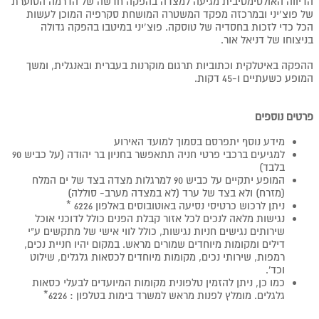
הדיווה האולטימטיבית מגיעה למצדה בהפקה חדשה של הדרמה הסוערת
של פוצ’יני ובמרכזה מפקד המשטרה המושחת סקרפיה המוכן לעשות
הכל כדי לזכות בחסדיה של טוסקה. פוצ’יני במיטבו בהפקה גדולה
בניצוחו של דניאל אור.
ההפקה באיטלקית וכתוביות תרגום מוקרנות בעברית ובאנגלית, ומשך
המופע כשעתיים ו-45 דקות.
פרטים נוספים
מידע נוסף יתפרסם בסמוך למועד האירוע
למגיעים ברכבי פרטי חניה תתאפשר בחניון בר יהודה (על כביש 90
בלבד)
המופע יתקיים על כביש 90 למרגלות מצדה בצד של ים המלח
(מזרח) ולא בצד של ערד (לא במצדה מערב- סוללה)
ניתן לרכוש כרטיסי נסיעה באוטובוסים באלפון 6226 *
נגישות מלאה לנכים לכל אזור קבלת הפנים כולל לדוכני אוכל
שירותים נגישים חניות נגישות, כולל לווי אישי של מתקשים ע"י
דילים ומקומות מיוחדים שמורים מראש. במקום יהיו חניית נכים,
רמפות, שירותי נכים, מקומות מיוחדים לכסאות גלגלים, שילוט
וכד'.
כמו כן, ניתן להזמין טלפונית מקומות המיועדים לבעלי כסאות
גלגלים. מומלץ לפנות מראש למשרד בימות בטלפון : 6226*