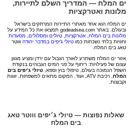
ים המלח — המדריך השלם לתיירות,
מלונות ואטרקציות
ים המלח הוא אחד מאתרי התיירות המרתקים בישראל
ובעולם. באתר godeadsea.com תמצאו את כל המידע על
מלונות בים המלח
,
אטרקציות
,
טיולים ומסלולים
,
מסעדות
וחוויות בלתי נשכחות כמו
טיולי ג'יפים במדבר יהודה
וווטר
טאג בים המלח.
אזור ים המלח משתרע לאורך הגבול עם ירדן ומציע מגוון
עצום של פעילויות: ריחוף על פני המים הגבוהים בנקודת
השפל הנמוכה בעולם, טיפולי בוץ וספא,
טיולי ג'יפים בים
המלח
, רכיבת ATV, ועוד. המקום מתאים למשפחות, זוגות
וקבוצות.
שאלות נפוצות — טיולי ג׳יפים וווטר טאג
בים המלח