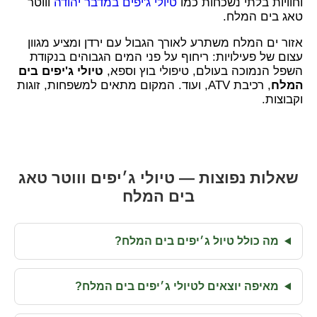
וחוויות בלתי נשכחות כמו
טיולי ג'יפים במדבר יהודה
וווטר
טאג בים המלח.
אזור ים המלח משתרע לאורך הגבול עם ירדן ומציע מגוון
עצום של פעילויות: ריחוף על פני המים הגבוהים בנקודת
השפל הנמוכה בעולם, טיפולי בוץ וספא,
טיולי ג'יפים בים
המלח
, רכיבת ATV, ועוד. המקום מתאים למשפחות, זוגות
וקבוצות.
שאלות נפוצות — טיולי ג׳יפים וווטר טאג
בים המלח
מה כולל טיול ג׳יפים בים המלח?
מאיפה יוצאים לטיולי ג׳יפים בים המלח?