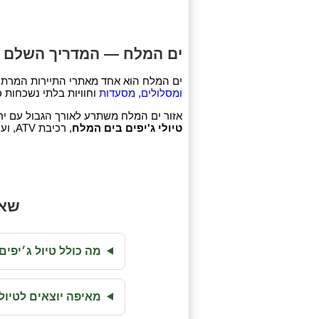
ים המלח — המדריך השלם לת
ים המלח הוא אחד מאתרי התיירות המרתקים בישראל ובעולם. באת
ומסלולים
,
מסעדות
וחוויות בלתי נשכחות 
אזור ים המלח משתרע לאורך הגבול עם ירדן
טיולי ג'יפים בים המלח
, רכיבת ATV, ועוד. המקום מתאים למשפחות, זוגות וקבוצות.
שאל
מה כולל טיול ג׳יפי
מאיפה יוצאים לטיול