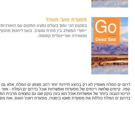
מסעדת טאג‘ מאהל
במקום הכי נמוך בעולם נמצא המקום עם האנרגיות ה
ייחודי המשלב בין מזרח ומערב. בואו ליהנות מהנו
ומאווירה אוריינטלית קסומה.
דרום ים המלח מאופיין לא רק בהיצע תיירותי יותר רחב מצפון ים המלח, אלא גם 
קפה. קיימים שלושה ריכוזים של מסעדות ואפשרויות אוכל בדרום ים המלח - אזור עין ג
הריכוז הגבוה ביותר של אפשרויות אוכל הוא בעין בוקק שם גם נמצאים מרבית ה
בדרום ים המלח כוללות את מסעדת סאטו ביסטרו, מסעדת ראנץ' האוס, ואת מס