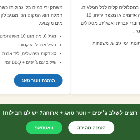
 במסלולים קלים לכל הגילאים.
משחק ירי במים בלי גבולות! כשה
יוצאים מירושלים, מעלה אדומים או מצפה יריחו, 10
המלח הוא המקום הכי מגניב לקר
וברי עברית ואנגלית, מסלולים
מים מקצועי.
מגיל 6, מינימום 10 משתתפים
ונות, ימי גיבוש, משפחות
פעיל אפריל–אוקטובר
30 דקות מירושלים, ליד אבנת
שילוב עם ג׳יפים + BBQ זמין
הזמנת ווטר טאג
רוצים לשלב ג׳יפים + ווטר טאג + ארוחה? יש לנו חבילות!
הזמנה מהירה
וואטסאפ