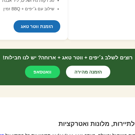
30 דקות מירושלים, ליד אבנת
שילוב עם ג׳יפים + BBQ זמין
הזמנת ווטר טאג
רוצים לשלב ג׳יפים + ווטר טאג + ארוחה? יש לנו חבילות!
הזמנה מהירה
וואטסאפ
יירות, מלונות ואטרקציות