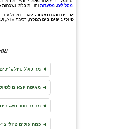
ים המלח הוא אחד מאתרי התיירות המרתקים בישראל ובעולם. באת
ומסלולים
,
מסעדות
וחוויות בלתי נשכחות 
אזור ים המלח משתרע לאורך הגבול עם ירדן
טיולי ג'יפים בים המלח
, רכיבת ATV, ועוד. המקום מתאים למשפחות, זוגות וקבוצות.
שאל
מה כולל טיול ג׳יפי
מאיפה יוצאים לטיול
מה זה ווטר טאג בים
כמה עולים טיולי ג׳