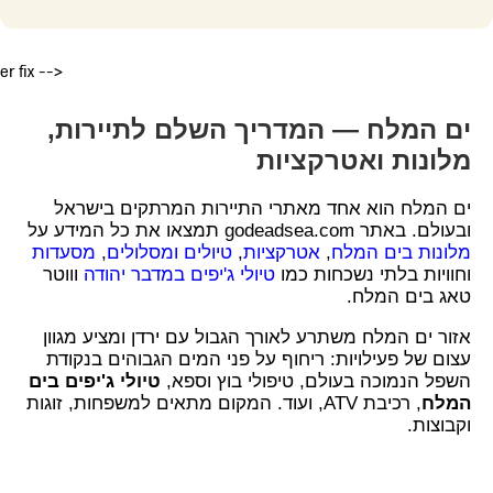
er fix -->
ים המלח — המדריך השלם לתיירות,
מלונות ואטרקציות
ים המלח הוא אחד מאתרי התיירות המרתקים בישראל
ובעולם. באתר godeadsea.com תמצאו את כל המידע על
מלונות בים המלח
,
אטרקציות
,
טיולים ומסלולים
,
מסעדות
וחוויות בלתי נשכחות כמו
טיולי ג'יפים במדבר יהודה
וווטר
טאג בים המלח.
אזור ים המלח משתרע לאורך הגבול עם ירדן ומציע מגוון
עצום של פעילויות: ריחוף על פני המים הגבוהים בנקודת
השפל הנמוכה בעולם, טיפולי בוץ וספא,
טיולי ג'יפים בים
המלח
, רכיבת ATV, ועוד. המקום מתאים למשפחות, זוגות
וקבוצות.