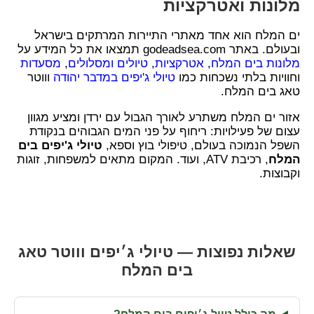
מלונות ואטרקציות
ים המלח הוא אחד מאתרי התיירות המרתקים בישראל
ובעולם. באתר godeadsea.com תמצאו את כל המידע על
מלונות בים המלח
,
אטרקציות
,
טיולים ומסלולים
,
מסעדות
וחוויות בלתי נשכחות כמו
טיולי ג'יפים במדבר יהודה
וווטר
טאג בים המלח.
אזור ים המלח משתרע לאורך הגבול עם ירדן ומציע מגוון
עצום של פעילויות: ריחוף על פני המים הגבוהים בנקודת
השפל הנמוכה בעולם, טיפולי בוץ וספא,
טיולי ג'יפים בים
המלח
, רכיבת ATV, ועוד. המקום מתאים למשפחות, זוגות
וקבוצות.
שאלות נפוצות — טיולי ג׳יפים וווטר טאג
בים המלח